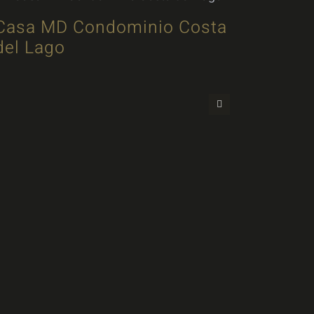
Casa MD Condominio Costa
Casa 
del Lago
Terra