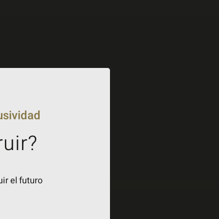
usividad
ruir?
r el futuro